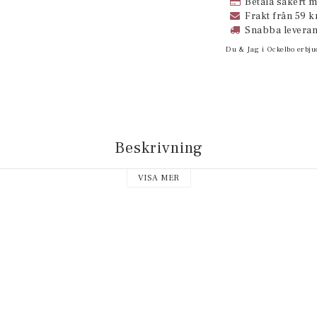
Betala säkert m
Frakt från 59 kr
Snabba leveran
Du & Jag i Ockelbo erbju
Beskrivning
VISA MER