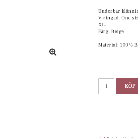
Lägg till i 
Underbar klännin
V-ringad. One siz
XL.
Färg: Beige
Material: 100% 
KÖP