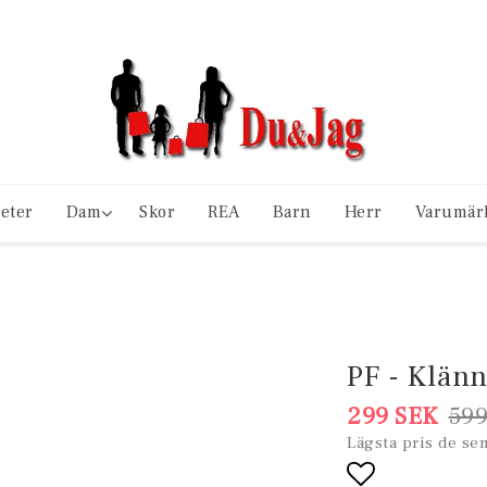
eter
Dam
Skor
REA
Barn
Herr
Varumär
PF - Klän
299 SEK
599
Lägsta pris de se