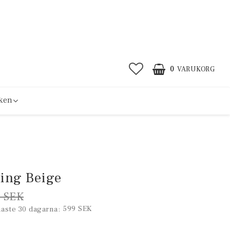
0
VARUKORG
ken
ning Beige
 SEK
599 SEK
naste 30 dagarna