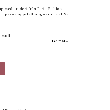
favoritlistan
g med broderi från Paris Fashion.
e, passar uppskattningsvis storlek S-
Bomull
Läs mer...