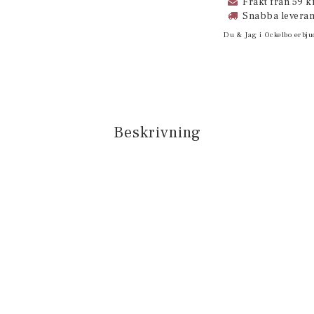
Frakt från 59 kr
Snabba leveran
Du & Jag i Ockelbo erbju
Beskrivning