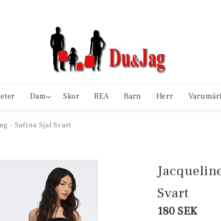
eter
Dam
Skor
REA
Barn
Herr
Varumär
g - Safina Sjal Svart
Jacqueline
Svart
180 SEK