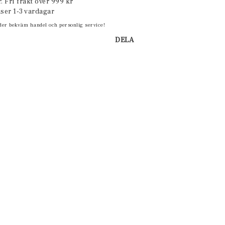
. Fri frakt över 999 kr
ser 1-3 vardagar
der bekväm handel och personlig service!
DELA