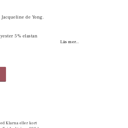
favoritlistan
n Jacqueline de Yong.
lyester 5% elastan
Läs mer...
ed Klarna eller kort