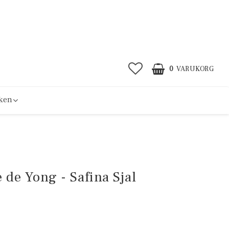
0
VARUKORG
ken
 de Yong - Safina Sjal