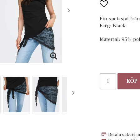
Lägg till i 
Fin spetssjal frå
Färg: Black
Material: 95% po
KÖP
Betala säkert m