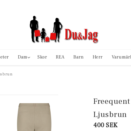
eter
Dam
Skor
REA
Barn
Herr
Varumär
usbrun
Freequent 
Ljusbrun
400 SEK