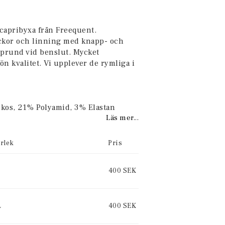
favoritlistan
 capribyxa från Freequent.
ickor och linning med knapp- och
 sprund vid benslut. Mycket
ön kvalitet. Vi upplever de rymliga i
skos, 21% Polyamid, 3% Elastan
Läs mer...
rlek
Pris
400 SEK
L
400 SEK