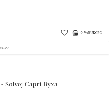
0
VARUKORG
ken
- Solvej Capri Byxa