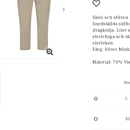
Lägg till i 
Skön och stilren
Snedställda sidf
dragkedja. Litet
stretchiga och sk
storleken.
Färg: Silver Mink
Material: 76% Vi
Sto
L
X