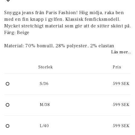
Lägg till i favoritlistan
Snygga jeans från Paris Fashion! Hög midja, raka ben
med en fin knapp i gylfen. Klassisk femficksmodell.
Mycket stretchigt material som gör att de sitter skönt på.
Färg: Beige
Material: 70% bomull, 28% polyester, 2% elastan
Läs mer...
Storlek
Pris
S/36
599 SEK
M/38
599 SEK
L/40
599 SEK