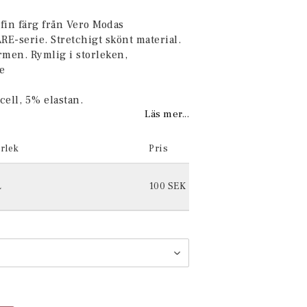
favoritlistan
fin färg från Vero Modas
E-serie. Stretchigt skönt material.
rmen. Rymlig i storleken,
e
cell, 5% elastan.
Läs mer...
rlek
Pris
L
100 SEK