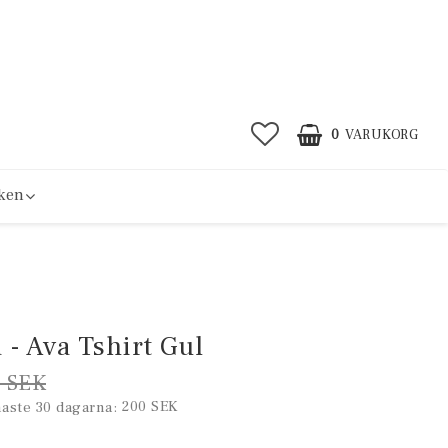
0
VARUKORG
ken
- Ava Tshirt Gul
 SEK
200 SEK
naste 30 dagarna