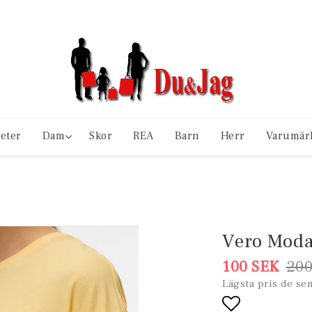
eter
Dam
Skor
REA
Barn
Herr
Varumär
Vero Moda 
100 SEK
200
Lägsta pris de se