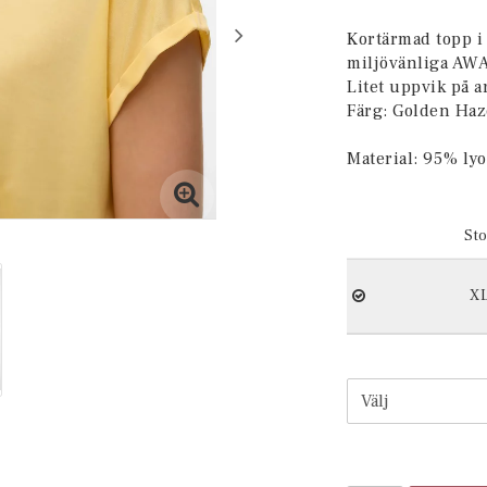
Lägg till i 
Kortärmad topp i 
miljövänliga AWAR
Litet uppvik på a
Färg: Golden Haz
Material: 95% lyo
Sto
X