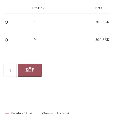
Storlek
Pris
S
300 SEK
M
300 SEK
KÖP
Betala säkert med Klarna eller kort