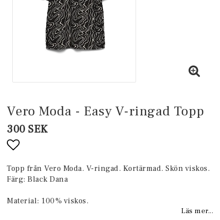
Vero Moda - Easy V-ringad Topp
300 SEK
Lägg till i favoritlistan
Topp från Vero Moda. V-ringad. Kortärmad. Skön viskos.
Färg: Black Dana
Material: 100% viskos.
Läs mer...