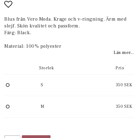
Lägg till i favoritlistan
Blus från Vero Moda. Krage och v-ringning. Ärm med
slejf. Skön kvalitet och passform.
Färg: Black.
Material: 100% polyester
Läs mer...
Storlek
Pris
S
350 SEK
M
350 SEK